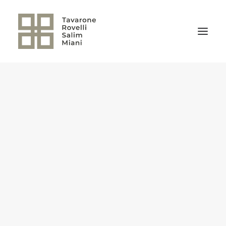
EL ESTUDIO
ÁREAS DE PRÁCTICA
NOTICIAS
NUESTRO EQUIPO
TRANSACCIONES RELEVANTES
CULTURA TRSM
CONTACTO