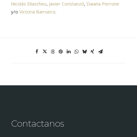
Nicolás Eliaschev
,
Javier Constanzó
,
Daiana Perrone
y/o
Victoria Barrueco
.
Contactanos