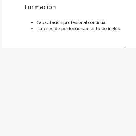
Formación
Capacitación profesional continua.
Talleres de perfeccionamiento de inglés.
Si te interesa sumarte a nuestro equipo y cumplís con
Defensa del Consumidor» hasta el
miércoles 5 de m
En caso de que no cumplas con los requisitos, pero te
Contactanos
Tte. Gral. J.D. Perón 537, piso 1°
(C1038AAK) Ciudad de Buenos Aires, Argentina
(+54 11) 5272-1750
info@tavarone.com