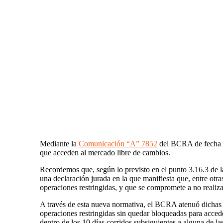
Mediante la
Comunicación “A” 7852
del BCRA de fecha 28
que acceden al mercado libre de cambios.
Recordemos que, según lo previsto en el punto 3.16.3 de 
una declaración jurada en la que manifiesta que, entre ot
operaciones restringidas, y que se compromete a no realiza
A través de esta nueva normativa, el BCRA atenuó dichas r
operaciones restringidas sin quedar bloqueadas para acced
dentro de los 10 días corridos subsiguientes a alguna de la