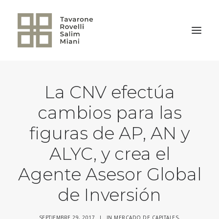
La CNV efectúa
VOLVER A LA HOME
cambios para las
figuras de AP, AN y
ALYC, y crea el
Agente Asesor Global
de Inversión
SEPTIEMBRE 29, 2017
|
IN
MERCADO DE CAPITALES
,