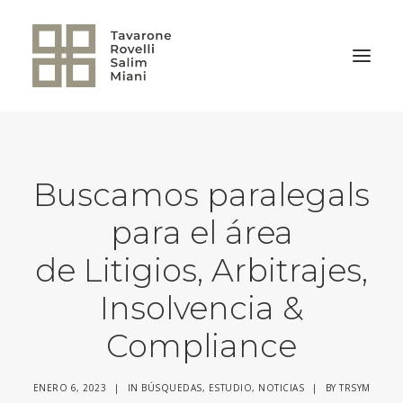
VOLVER A LA HOME
Buscamos paralegals
para el área
de Litigios, Arbitrajes,
Insolvencia &
Compliance
ENERO 6, 2023
|
IN
BÚSQUEDAS
,
ESTUDIO
,
NOTICIAS
|
BY
TRSYM