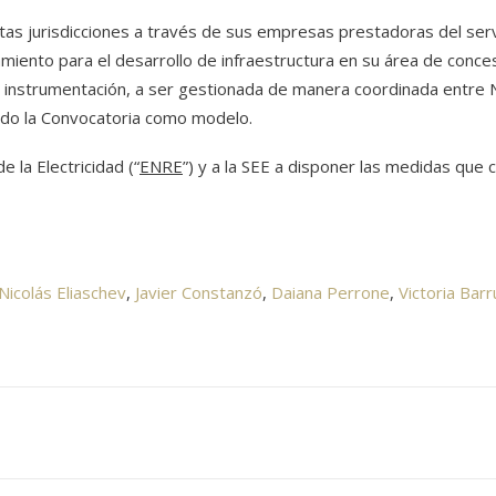
intas jurisdicciones a través de sus empresas prestadoras del serv
miento para el desarrollo de infraestructura en su área de conces
u instrumentación, a ser gestionada de manera coordinada entre 
ando la Convocatoria como modelo.
e la Electricidad (“
ENRE
”) y a la SEE a disponer las medidas que
Nicolás Eliaschev
,
Javier Constanzó
,
Daiana Perrone
,
Victoria Bar