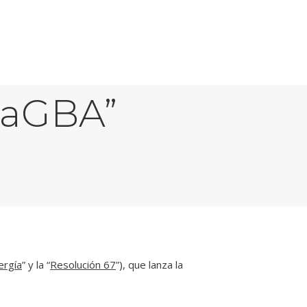
ción de
maGBA”
ergía
” y la “
Resolución 67
”), que lanza la