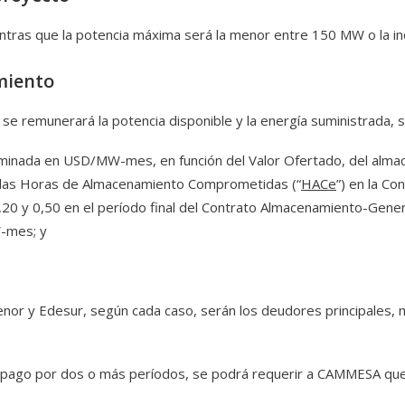
ntras que la potencia máxima será la menor entre 150 MW o la i
miento
e remunerará la potencia disponible y la energía suministrada, s
minada en USD/MW-mes, en función del Valor Ofertado, del almace
y las Horas de Almacenamiento Comprometidas (“
HACe
”) en la Co
1,20 y 0,50 en el período final del Contrato Almacenamiento-Gene
-mes; y
nor y Edesur, según cada caso, serán los deudores principales
l pago por dos o más períodos, se podrá requerir a CAMMESA que