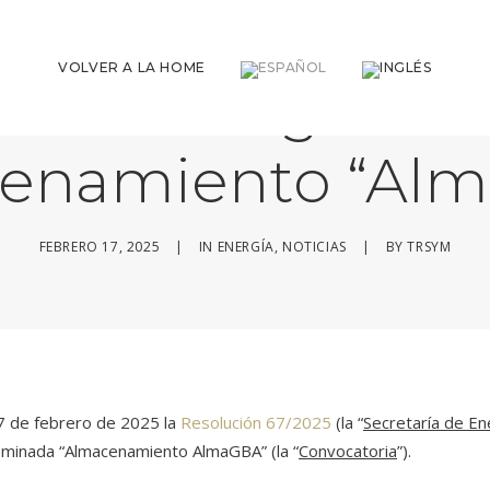
VOLVER A LA HOME
atoria de genera
enamiento “Al
FEBRERO 17, 2025
|
IN
ENERGÍA
,
NOTICIAS
|
BY
TRSYM
17 de febrero de 2025 la
Resolución 67/2025
(la “
Secretaría de En
nominada “Almacenamiento AlmaGBA” (la “
Convocatoria
”).