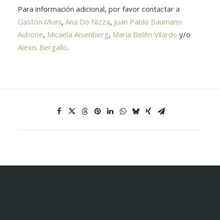
Para información adicional, por favor contactar a
Gastón Miani
,
Ana Do Nizza
,
Juan Pablo Baumann
Aubone
,
Micaela Aisenberg
,
María Belén Vilardo
y/o
Alexis Bergallo
.