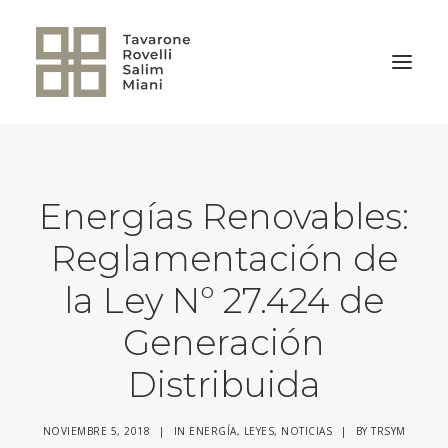
VOLVER A LA HOME
Energías Renovables:
Reglamentación de
la Ley Nº 27.424 de
Generación
Distribuida
NOVIEMBRE 5, 2018
|
IN
ENERGÍA
,
LEYES
,
NOTICIAS
|
BY
TRSYM