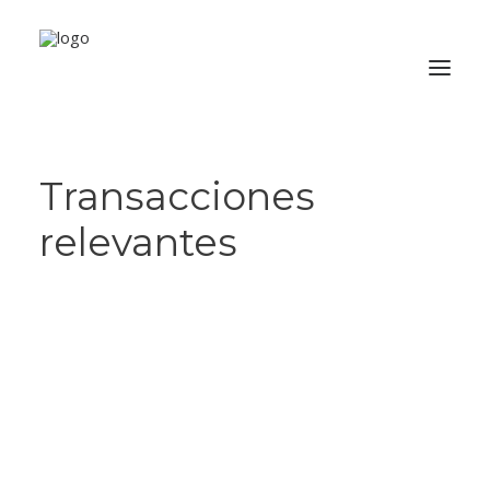
Transacciones
VOLVER A LA HOME
relevantes