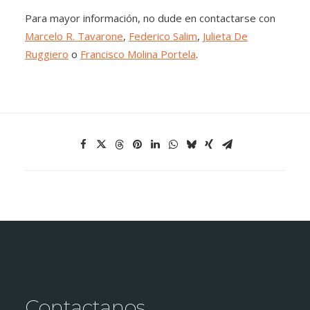
Para mayor información, no dude en contactarse con
Marcelo R. Tavarone
,
Federico Salim
,
Julieta De
Ruggiero
o
Francisco Molina Portela
.
Contactanos