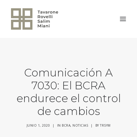
VOLVER A LA HOME
Comunicación A
7030: El BCRA
endurece el control
de cambios
JUNIO 1, 2020
|
IN
BCRA
,
NOTICIAS
|
BY
TRSYM