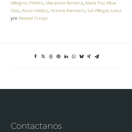
Milagros Piñeiro
,
Macarena Becerra
,
María Paz Albar
Díaz
,
Rocío Valdez
,
Victoria Barrueco
,
Sol Villegas Leiva
y/o
Manuel Crespi
.
Contactanos