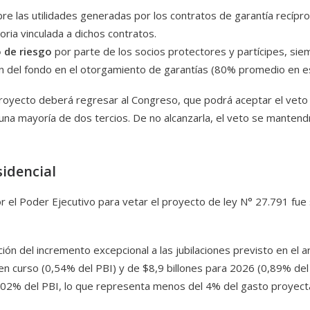
re las utilidades generadas por los contratos de garantía recípro
ria vinculada a dichos contratos.
 de riesgo
por parte de los socios protectores y partícipes, s
ón del fondo en el otorgamiento de garantías (80% promedio en e
proyecto deberá regresar al Congreso, que podrá aceptar el veto o 
a mayoría de dos tercios. De no alcanzarla, el veto se mantendr
sidencial
el Poder Ejecutivo para vetar el proyecto de ley N° 27.791 fue su
ón del incremento excepcional a las jubilaciones previsto en el ar
 en curso (0,54% del PBI) y de $8,9 billones para 2026 (0,89% del 
 0,02% del PBI, lo que representa menos del 4% del gasto proyect