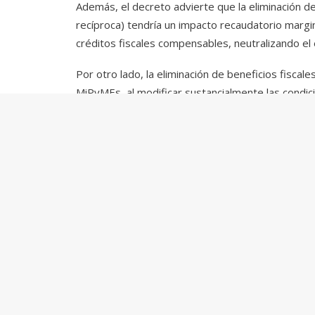
Además, el decreto advierte que la eliminación de
recíproca) tendría un impacto recaudatorio margi
créditos fiscales compensables, neutralizando el 
Por otro lado, la eliminación de beneficios fisca
MiPyMEs, al modificar sustancialmente las condic
y medianos emprendimientos, además de comprome
***
Para mayor información o evaluación del impacto d
tax@tavarone.com
.