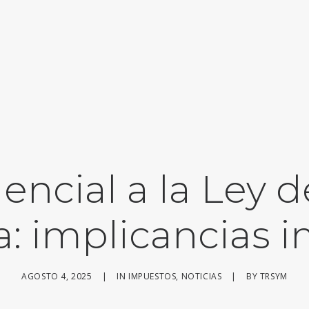
encial a la Ley 
a: implicancias 
AGOSTO 4, 2025
|
IN
IMPUESTOS
,
NOTICIAS
|
BY
TRSYM