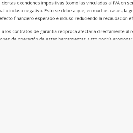
 ciertas exenciones impositivas (como las vinculadas al IVA en se
nal o incluso negativo. Esto se debe a que, en muchos casos, la g
efecto financiero esperado e incluso reduciendo la recaudación ef
les a los contratos de garantía recíproca afectaría directamente a
iones de operación de estas herramientas. Esto podría erosionar
ter el equilibrio del sistema.
el veto presidencial a la Ley de Movilidad Jubilatoria y sus impli