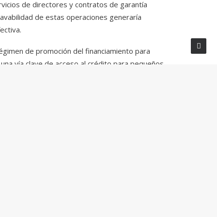
rvicios de directores y contratos de garantía
ravabilidad de estas operaciones generaría
ectiva.
l régimen de promoción del financiamiento para
 una vía clave de acceso al crédito para pequeños
cancias impositivas, no dudes en contactarnos a