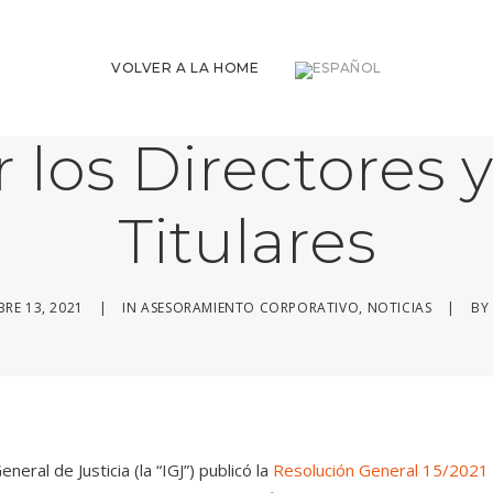
 del monto de g
VOLVER A LA HOME
 los Directores 
Titulares
RE 13, 2021
|
IN
ASESORAMIENTO CORPORATIVO
,
NOTICIAS
|
BY
eral de Justicia (la “IGJ”) publicó la
Resolución General 15/2021