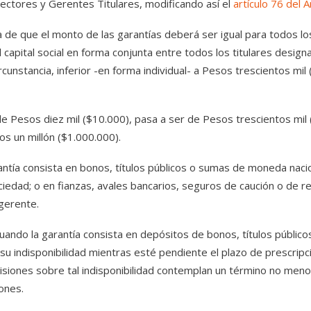
ectores y Gerentes Titulares, modificando así el
artículo 76 del 
 de que el monto de las garantías deberá ser igual para todos l
 capital social en forma conjunta entre todos los titulares desig
cunstancia, inferior -en forma individual- a Pesos trescientos mil 
e Pesos diez mil ($10.000), pasa a ser de Pesos trescientos mil
os un millón ($1.000.000).
antía consista en bonos, títulos públicos o sumas de moneda nac
ociedad; o en fianzas, avales bancarios, seguros de caución o de re
gerente.
uando la garantía consista en depósitos de bonos, títulos públic
su indisponibilidad mientras esté pendiente el plazo de prescrip
isiones sobre tal indisponibilidad contemplan un término no meno
ones.