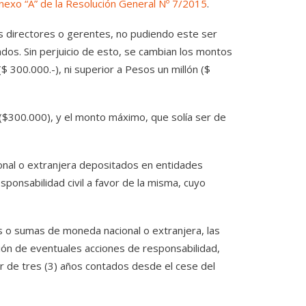
Anexo “A” de la Resolución General Nº 7/2015
.
os directores o gerentes, no pudiendo este ser
nados. Sin perjuicio de esto, se cambian los montos
($ 300.000.-), ni superior a Pesos un millón ($
 ($300.000), y el monto máximo, que solía ser de
ional o extranjera depositados en entidades
sponsabilidad civil a favor de la misma, cuyo
os o sumas de moneda nacional o extranjera, las
ción de eventuales acciones de responsabilidad,
r de tres (3) años contados desde el cese del