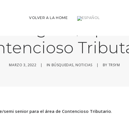
VOLVER A LA HOME
abogado/a para 
tencioso Tribut
MARZO 3, 2022
|
IN
BÚSQUEDAS
,
NOTICIAS
|
BY
TRSYM
/semi senior para el área de Contencioso Tributario
.