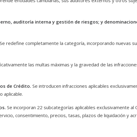
prende entidades cambiarias, sus auditores externos y otros suje
interno, auditoría interna y gestión de riesgos; y denominacio
Se redefine completamente la categoría, incorporando nuevas su
ficativamente las multas máximas y la gravedad de las infraccio
ros de Crédito.
Se introducen infracciones aplicables exclusivamen
 aplicable.
gos.
Se incorporan 22 subcategorías aplicables exclusivamente al 
ervicio, consentimiento, precios, tasas, plazos de liquidación y acr