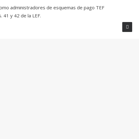
os como administradores de esquemas de pago TEF
 41 y 42 de la LEF.
torizados, las siguientes entidades:
.