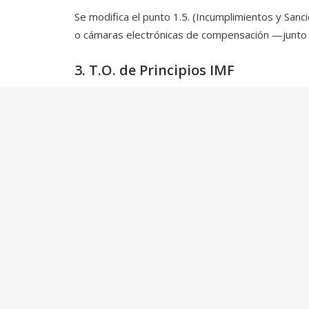
Se modifica el punto 1.5. (Incumplimientos y Sa
o cámaras electrónicas de compensación —junto c
3. T.O. de Principios IMF
Se incorporan como IMF de importancia sistémica
Interbanking S.A., Compensadora Electrónica S.A.,
***
Para más información sobre este tema, por favor