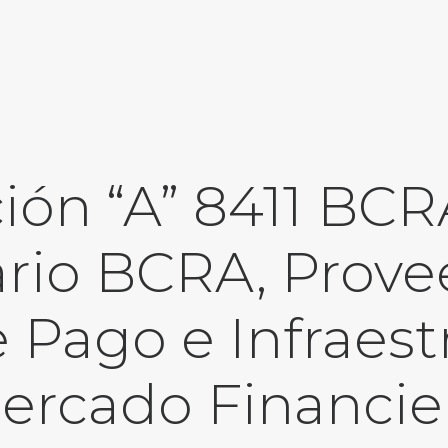
ón “A” 8411 BC
ario BCRA, Prov
e Pago e Infraest
ercado Financie