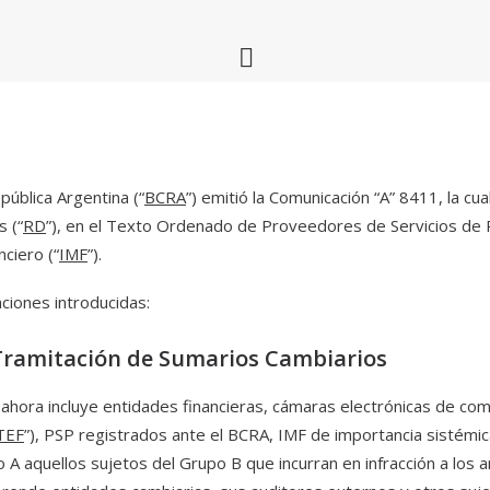
pública Argentina (“
BCRA
”) emitió la Comunicación “A” 8411, la 
s (“
RD
”), en el Texto Ordenado de Proveedores de Servicios de 
ciero (“
IMF
”).
aciones introducidas:
y Tramitación de Sumarios Cambiarios
 ahora incluye entidades financieras, cámaras electrónicas de 
TEF
”), PSP registrados ante el BCRA, IMF de importancia sistémi
 A aquellos sujetos del Grupo B que incurran en infracción a los a