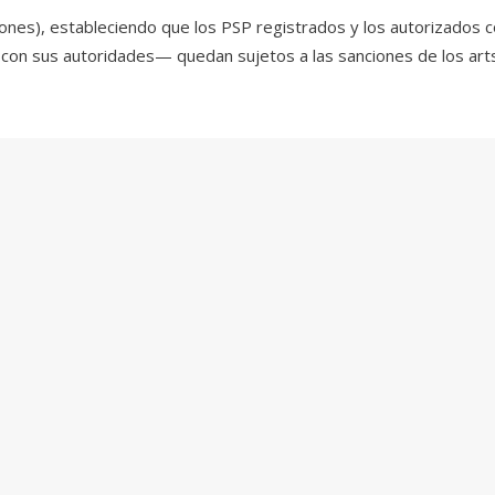
nciones), estableciendo que los PSP registrados y los autorizad
on sus autoridades— quedan sujetos a las sanciones de los arts.
, en su carácter de administradores de esquemas de pago TEF au
 Newpay S.A.U. y Red Link S.A.
 contactar a
Eugenia Pracchia
,
Martina Ritrovato
y/o
Victoria Arce