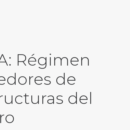
RA: Régimen
eedores de
ructuras del
ro