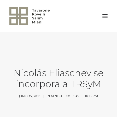
VOLVER A LA HOME
Nicolás Eliaschev se
incorpora a TRSyM
JUNIO 15, 2015
|
IN
GENERAL
,
NOTICIAS
|
BY
TRSYM