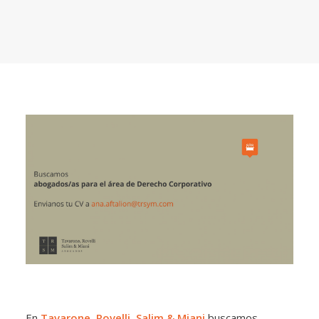
En
Tavarone, Rovelli, Salim & Miani
buscamos