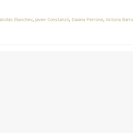
Nicolás Eliaschev
,
Javier Constanzó
,
Daiana Perrone
,
Victoria Barr
Newsletter