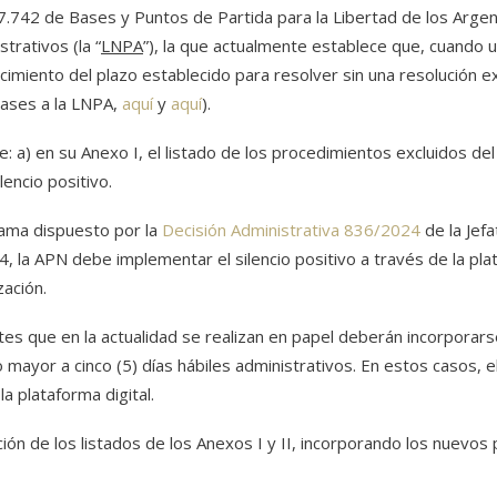
 27.742 de Bases y Puntos de Partida para la Libertad de los Argent
trativos (la “
LNPA
”), la que actualmente establece que, cuando 
ncimiento del plazo establecido para resolver sin una resolución 
Bases a la LNPA,
aquí
y
aquí
).
a) en su Anexo I, el listado de los procedimientos excluidos del s
lencio positivo.
rama dispuesto por la
Decisión Administrativa 836/2024
de la Jefa
, la APN debe implementar el silencio positivo a través de la pla
ación.
tes que en la actualidad se realizan en papel deberán incorporars
o mayor a cinco (5) días hábiles administrativos. En estos casos, el
la plataforma digital.
ación de los listados de los Anexos I y II, incorporando los nuevo