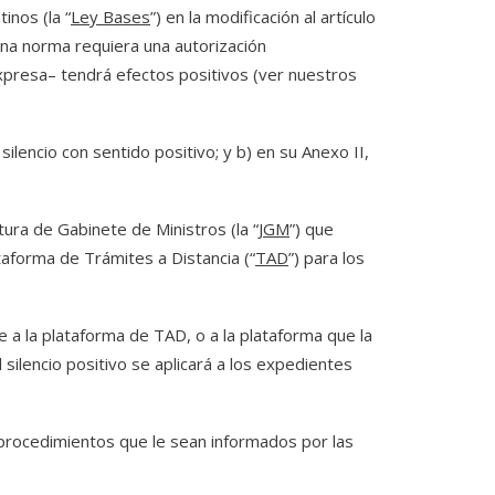
inos (la “
Ley Bases
”) en la modificación al artículo
una norma requiera una autorización
expresa– tendrá efectos positivos (ver nuestros
ilencio con sentido positivo; y b) en su Anexo II,
tura de Gabinete de Ministros (la “
JGM
”) que
taforma de Trámites a Distancia (“
TAD
”) para los
e a la plataforma de TAD, o a la plataforma que la
 silencio positivo se aplicará a los expedientes
s procedimientos que le sean informados por las