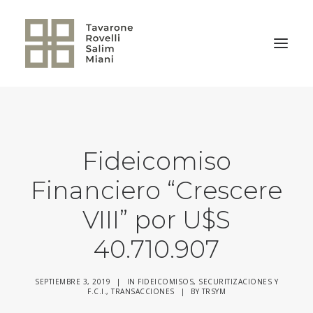
VOLVER A LA HOME
Fideicomiso
Financiero “Crescere
VIII” por U$S
40.710.907
SEPTIEMBRE 3, 2019
|
IN
FIDEICOMISOS, SECURITIZACIONES Y
F.C.I.
,
TRANSACCIONES
|
BY
TRSYM