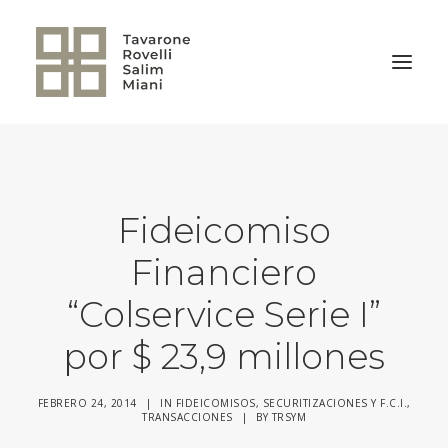
VOLVER A LA HOME
Fideicomiso
Financiero
“Colservice Serie I”
por $ 23,9 millones
FEBRERO 24, 2014
|
IN
FIDEICOMISOS, SECURITIZACIONES Y F.C.I.
,
TRANSACCIONES
|
BY
TRSYM