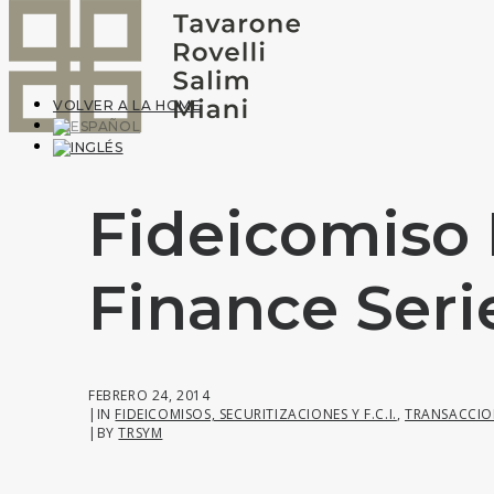
VOLVER A LA HOME
Fideicomiso
Finance Seri
FEBRERO 24, 2014
|
IN
FIDEICOMISOS, SECURITIZACIONES Y F.C.I.
,
TRANSACCIO
|
BY
TRSYM