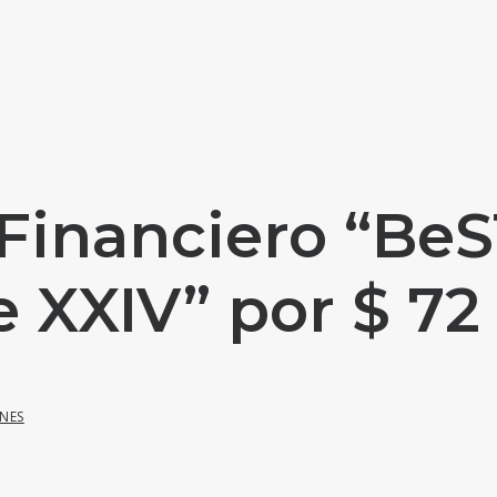
 Financiero “Be
e XXIV” por $ 72
NES