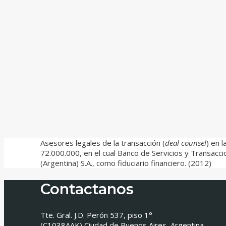
Asesores legales de la transacción (
deal counsel
) en 
72.000.000, en el cual Banco de Servicios y Transacc
(Argentina) S.A., como fiduciario financiero. (2012)
Contactanos
Tte. Gral. J.D. Perón 537, piso 1°
(C1038AAK) Ciudad de Buenos Aires, Argentina