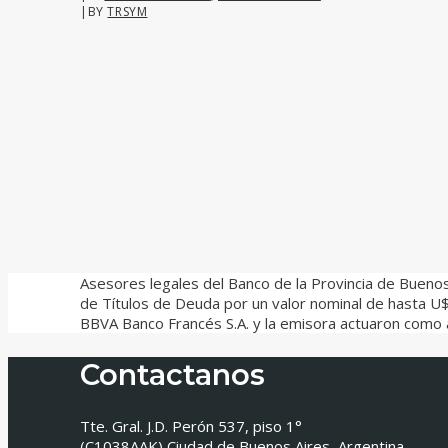
|
BY
TRSYM
Asesores legales del Banco de la Provincia de Buenos
de Títulos de Deuda por un valor nominal de hasta U$
BBVA Banco Francés S.A. y la emisora actuaron como 
Contactanos
Tte. Gral. J.D. Perón 537, piso 1°
(C1038AAK) Ciudad de Buenos Aires, Argentina