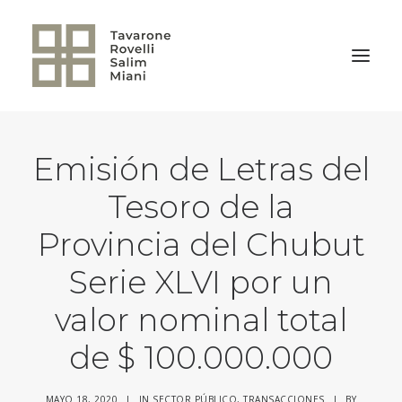
Emisión de Letras del
VOLVER A LA HOME
Tesoro de la
Provincia del Chubut
Serie XLVI por un
valor nominal total
de $ 100.000.000
MAYO 18, 2020
|
IN
SECTOR PÚBLICO
,
TRANSACCIONES
|
BY