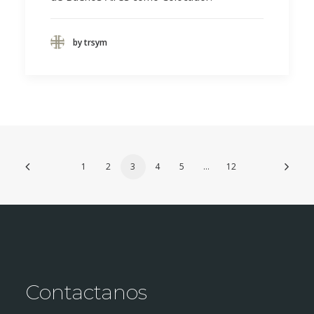
by trsym
1
2
3
4
5
…
12
Contactanos