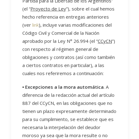
Partida para la Libertad de los Argentinos”
(el “
Proyecto de Ley
”), sobre el cual hemos
hecho referencia en entregas anteriores
(ver
link
), incluye varias modificaciones del
Código Civil y Comercial de la Nación
aprobado por la Ley N° 26.994 (el “
CCyCN
”)
con respecto al régimen general de
obligaciones y contratos (así como también
a ciertos contratos en particular), a las
cuales nos referiremos a continuación:
▪️
Excepciones a la mora automática
. A
diferencia de la redacción actual del artículo
887 del CCyCN, en las obligaciones que no
tienen un plazo expresamente determinado
para su cumplimiento, se establece que es
necesaria la interpelación del deudor
moroso ya sea que la mora resulte o no