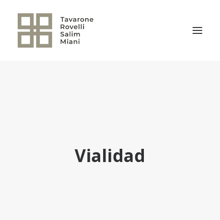
EL ESTUDIO
ÁREAS DE PRÁCTICA
NOTICIAS
NUESTRO EQUIPO
Vialidad
TRANSACCIONES RELEVANTES
CULTURA TRSM
CONTACTO