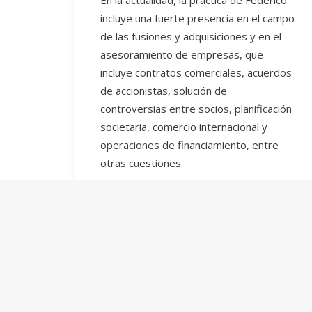
En la actualidad, la práctica de Federico
incluye una fuerte presencia en el campo
de las fusiones y adquisiciones y en el
asesoramiento de empresas, que
incluye contratos comerciales, acuerdos
de accionistas, solución de
controversias entre socios, planificación
societaria, comercio internacional y
operaciones de financiamiento, entre
otras cuestiones.
Federico ha sido reconocido tanto por
sus clientes como por sus pares por la
profundidad de su análisis, su visión
comercial de la problemática legal de las
operaciones y su compromiso con las
tareas encomendadas y los intereses
de sus clientes.