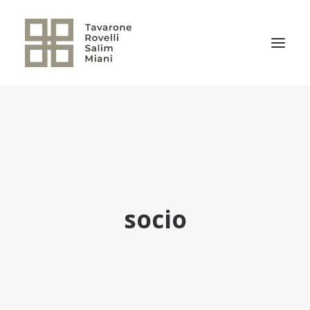
EL ESTUDIO
ÁREAS DE PRÁCTICA
NOTICIAS
NUESTRO EQUIPO
socio
TRANSACCIONES RELEVANTES
CULTURA TRSM
CONTACTO