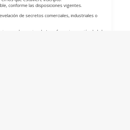
ble, conforme las disposiciones vigentes.
revelación de secretos comerciales, industriales o
e riesgos de precios de transferencia, erosión de la base
 perjuicio de ello, el presente régimen informativo no
ad controlante de los Grupos EMN iniciados a partir del
rma/171032/20170920
el bloque de países que conforman el Grupo de los 20 países en
ombatir prácticas nocivas que promuevan la pérdida de legítimos