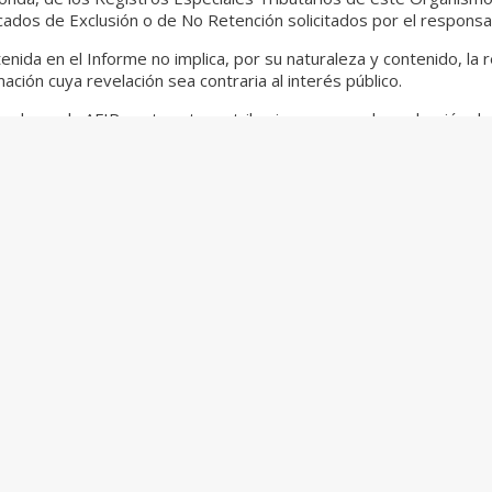
icados de Exclusión o de No Retención solicitados por el responsa
enida en el Informe no implica, por su naturaleza y contenido, la 
ción cuya revelación sea contraria al interés público.
izada por la AFIP –entre otras atribuciones–, para la evaluación d
lo de análisis económicos y estadísticos, cuando corresponda. Sin
ecido por la RG 2211.
an de aplicación para los ejercicios fiscales de cada última entid
 siguiente link:
https://www.boletinoficial.gob.ar/#!DetalleNo
ta alerta impositiva comuníquese a
tax@tavarone.com
Cooperación y Desarrollo Económicos (OCDE), en participación conjunta con 
n la presentación de sus informes finales en el año 2015.
ia fiscal internacional en operaciones desarrolladas por Grupos EMN, y a c