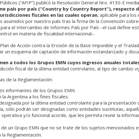
Públicos (“AFIP”) publicó la Resolución General Nro. 4130-E media
rme país por país (“Country by Country Report”), respecto 
risdicciones fiscales en las cuales operan
, aplicable para los 
s asumidos por nuestro país tras la firma de la Convención sobre 
ara el Intercambio de Informes País por País –el cual define es
ntrol en materia de fiscalidad internacional–.
Plan de Acción contra la Erosión de la Base Imponible y el Trasl
ar un esquema de captación de información estandarizado y docu
imen a todos los Grupos EMN cuyos ingresos anuales totales
dicción fiscal de la última entidad controlante, al tipo de cambio v
icas de la Reglamentación:
des informantes de los Grupos EMN:
la Argentina a los fines fiscales.
 designada por la última entidad controlante para la presentación
a, sólo podrán ser designadas como entidades sustitutas, aquella
perativa y/o funcional acorde, que les permita reunir la informac
te de un Grupo EMN que no se trate de los sujetos mencionados e
 la Reglamentación.