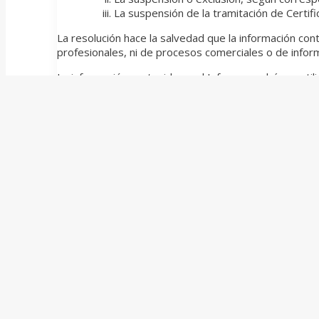
La suspensión de la tramitación de Certif
La resolución hace la salvedad que la información cont
profesionales, ni de procesos comerciales o de informa
La información contenida en el Informe podrá ser util
imponible y traslado de beneficios, y para el desarrol
deroga el régimen de precios de transferencia establ
Finalmente, cabe destacar que las disposiciones result
01/01/2017, inclusive.
Para consultar el texto completo de la norma acceda al
Para obtener información adicional con respecto a es
********
1. En 2013 los miembros adheridos a la Organización para la 
Desarrollo (G20) presentaron el mencionado plan, concluido co
Las acciones BEPS están orientadas a potenciar la transparenc
recursos fiscales por parte de los estados.
↩