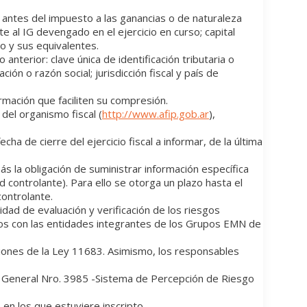
 antes del impuesto a las ganancias o de naturaleza
e al IG devengado en el ejercicio en curso; capital
o y sus equivalentes.
nterior: clave única de identificación tributaria o
ión o razón social; jurisdicción fiscal y país de
rmación que faciliten su compresión.
del organismo fiscal (
http://www.afip.gob.ar
),
ha de cierre del ejercicio fiscal a informar, de la última
 la obligación de suministrar información específica
 controlante). Para ello se otorga un plazo hasta el
controlante.
dad de evaluación y verificación de los riesgos
ados con las entidades integrantes de los Grupos EMN de
nciones de la Ley 11683. Asimismo, los responsables
ón General Nro. 3985 -Sistema de Percepción de Riesgo
en los que estuviere inscripto.