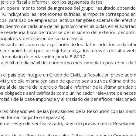
rcicio fiscal a informar, con los siguientes datos:
EMN opere: monto total de ingresos del grupo; resultado obtenido
 IG incluyendo las retenciones sufridas; el importe correspondient
idos; cantidad de empleados; activos tangibles además del efectiv
dentro de cada una de las jurisdicciones aludidas en el apartado a
de residencia fiscal de tratarse de un sujeto del exterior; denominac
ncipal/es y descripción de su naturaleza.
levante así como una explicación de los datos incluidos en la info
er suministrada por los sujetos obligados a través del sitio web 
formulario de declaración jurada F. 8097.
 el último día hábil del duodécimo mes inmediato posterior a la fec
n el país que integre un Grupo de EMN, la Resolución prevé además
MN y de ella misma (en caso de que no sea a su vez última entidad
e al del cierre del ejercicio fiscal a informar de la última entidad 
os obligados será calificada como un indicador relevante de necesi
erosión de la base imponible y al traslado de beneficios relacion
 las obligaciones de las previsiones de la Resolución con las sa
(en forma conjunta o separada):
e de riesgo de ser fiscalizado, según lo previsto en la Resoluci
nda, de los Registros Especiales Tributarios de este Organismo 