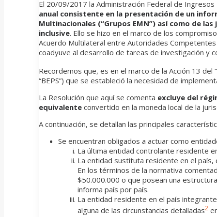
El 20/09/2017 la Administración Federal de Ingresos 
anual consistente en la presentación de un info
Multinacionales (“Grupos EMN”) así como de las ju
inclusive
. Ello se hizo en el marco de los compromiso
Acuerdo Multilateral entre Autoridades Competentes p
coadyuve al desarrollo de tareas de investigación y co
Recordemos que, es en el marco de la Acción 13 del “
“BEPS”) que se estableció la necesidad de implement
La Resolución que aquí se comenta
excluye del rég
equivalente
convertido en la moneda local de la juris
A continuación, se detallan las principales característ
Se encuentran obligados a actuar como entida
La última entidad controlante residente en 
La entidad sustituta residente en el país,
En los términos de la normativa comentad
$50.000.000 o que posean una estructura o
informa país por país.
La entidad residente en el país integran
2
alguna de las circunstancias detalladas
en