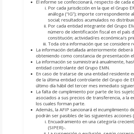
El informe se confeccionará, respecto de cada eje
Por cada jurisdicción en la que el Grupo 
análoga (“IG”); importe correspondiente al
social; resultados acumulados no distribu
Por cada entidad integrante del Grupo EMN 
número de identificación fiscal en el país 
constitución; actividad/es económica/s pri
Toda otra información que se considere re
La información detallada anteriormente deberá s
obteniendo como constancia de presentación el 
La información se suministrará anualmente, hasta
entidad controlante del Grupo EMN.
En caso de tratarse de una entidad residente e
de la última entidad controlante del Grupo de E
último día hábil del tercer mes inmediato siguient
La falta de cumplimiento por parte de los sujet
asociados a sus precios de transferencia, a la 
los cuales forman parte.
Además, la AFIP sancionará el incumplimiento de
podrán ser pasibles de las siguientes acciones 
Encuadramiento en una categoría crecient
(SIPER)-.
La suspensión o exclusión, según correspo