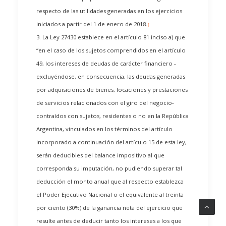
respecto de las utilidades generadas en los ejercicios
iniciados a partir del 1 de enero de 2018.
↑
3. La Ley 27430 establece en el artículo 81 inciso a) que
“en el caso de los sujetos comprendidos en el artículo
49, los intereses de deudas de carácter financiero -
excluyéndose, en consecuencia, las deudas generadas
por adquisiciones de bienes, locaciones y prestaciones
de servicios relacionados con el giro del negocio-
contraídos con sujetos, residentes o no en la República
Argentina, vinculados en los términos del artículo
incorporado a continuación del artículo 15 de esta ley,
serán deducibles del balance impositivo al que
corresponda su imputación, no pudiendo superar tal
deducción el monto anual que al respecto establezca
el Poder Ejecutivo Nacional o el equivalente al treinta
por ciento (30%) de la ganancia neta del ejercicio que
resulte antes de deducir tanto los intereses a los que