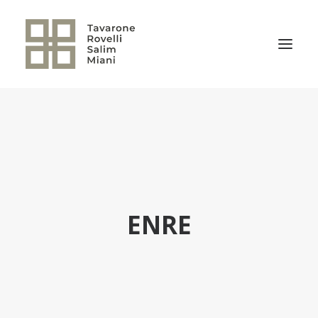
EL ESTUDIO
ÁREAS DE PRÁCTICA
NOTICIAS
NUESTRO EQUIPO
ENRE
TRANSACCIONES RELEVANTES
CULTURA TRSM
CONTACTO