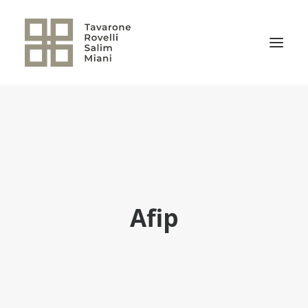
EL ESTUDIO
ÁREAS DE PRÁCTICA
NOTICIAS
NUESTRO EQUIPO
Afip
TRANSACCIONES RELEVANTES
CULTURA TRSM
CONTACTO