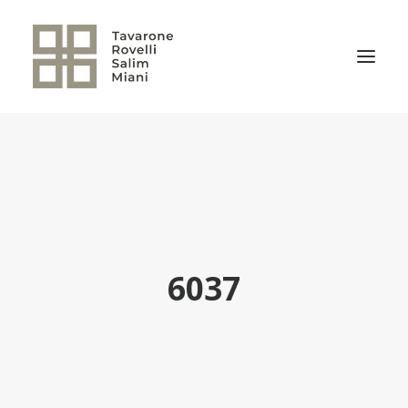
EL ESTUDIO
ÁREAS DE PRÁCTICA
NOTICIAS
NUESTRO EQUIPO
6037
TRANSACCIONES RELEVANTES
CULTURA TRSM
CONTACTO