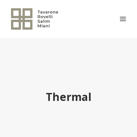
EL ESTUDIO
ÁREAS DE PRÁCTICA
NOTICIAS
NUESTRO EQUIPO
Thermal
TRANSACCIONES RELEVANTES
CULTURA TRSM
CONTACTO