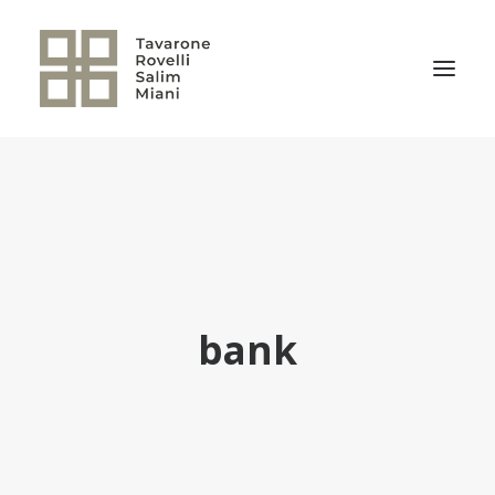
EL ESTUDIO
ÁREAS DE PRÁCTICA
NOTICIAS
NUESTRO EQUIPO
bank
TRANSACCIONES RELEVANTES
CULTURA TRSM
CONTACTO