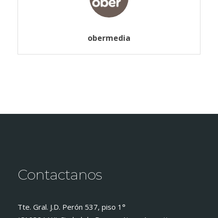
obermedia
Contactanos
Tte. Gral. J.D. Perón 537, piso 1°